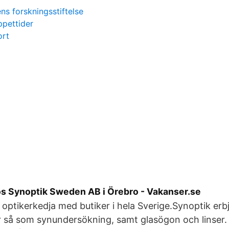
s forskningsstiftelse
ppettider
ort
os Synoptik Sweden AB i Örebro - Vakanser.se
 optikerkedja med butiker i hela Sverige.Synoptik erb
r så som synundersökning, samt glasögon och linser. H