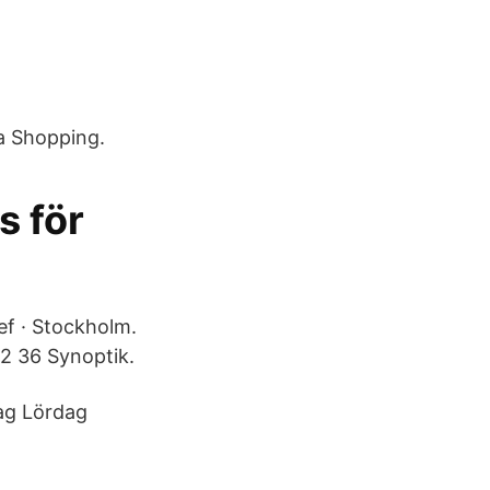
ta Shopping.
s för
f · Stockholm.
02 36 Synoptik.
ag Lördag