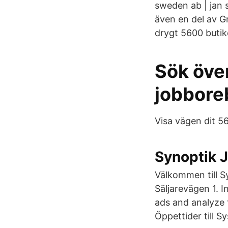
sweden ab | jan 
även en del av G
drygt 5600 butike
Sök över
jobbore
Visa vägen dit 5
Synoptik 
Välkommen till S
Säljarevägen 1. I
ads and analyze 
Öppettider till 