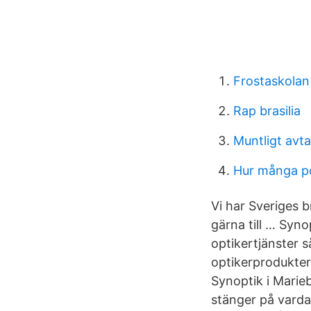
Frostaskolan
Rap brasilia
Muntligt avta
Hur många po
Vi har Sveriges b
gärna till … Syno
optikertjänster 
optikerprodukter 
Synoptik i Marieb
stänger på varda