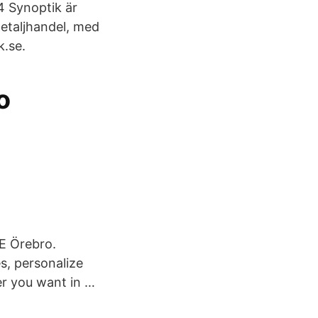
4 Synoptik är
detaljhandel, med
k.se.
o
WE Örebro.
s, personalize
er you want in …