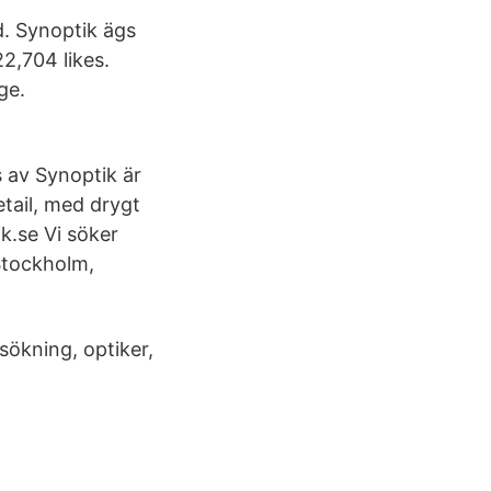
d. Synoptik ägs
2,704 likes.
ge.
s av Synoptik är
etail, med drygt
k.se Vi söker
 Stockholm,
sökning, optiker,