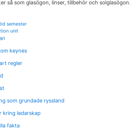
er så som glasögon, linser, tillbehör och solglasögon
tid semester
tion unit
ian
nom keynes
art regler
sd
st
ng som grundade ryssland
r kring ledarskap
lla fakta