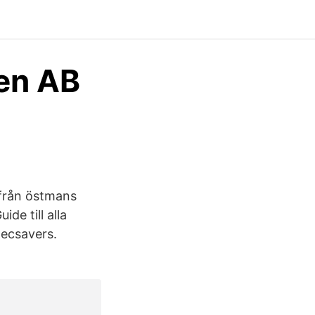
en AB
 från östmans
e till alla
pecsavers.