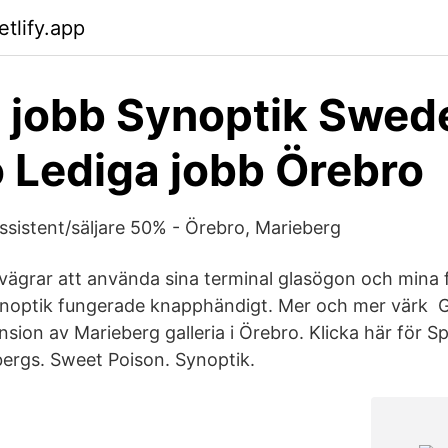
tlify.app
 jobb Synoptik Swed
 Lediga jobb Örebro
ssistent/säljare 50% - Örebro, Marieberg
vägrar att använda sina terminal glasögon och mina
noptik fungerade knapphändigt. Mer och mer värk Guid
nsion av Marieberg galleria i Örebro. Klicka här för S
ergs. Sweet Poison. Synoptik.