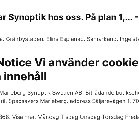
r Synoptik hos oss. På plan 1,... -
ia. Gränbystaden. Elins Esplanad. Samarkand. Ingels
Notice Vi använder cookie
 innehåll
Marieberg Synoptik Sweden AB, Biträdande butiksche
pril. Specsavers Marieberg. address Säljarevägen 1, 7
868. Visa mer. Måndag Tisdag Onsdag Torsdag Fred