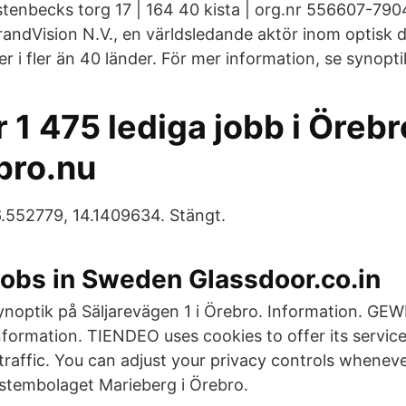
stenbecks torg 17 | 164 40 kista | org.nr 556607-790
randVision N.V., en världsledande aktör inom optisk 
r i fler än 40 länder. För mer information, se synopti
 1 475 lediga jobb i Örebr
bro.nu
6.552779, 14.1409634. Stängt.
Jobs in Sweden Glassdoor.co.in
ynoptik på Säljarevägen 1 i Örebro. Information. GE
nformation. TIENDEO uses cookies to offer its service
traffic. You can adjust your privacy controls whenev
Systembolaget Marieberg i Örebro.