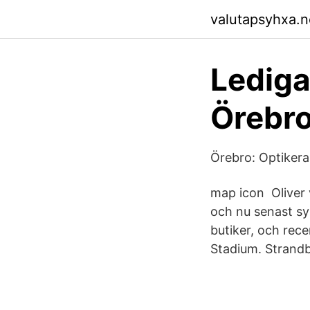
valutapsyhxa.ne
Lediga
Örebro
Örebro: Optikera
map icon Oliver 
och nu senast sy
butiker, och rece
Stadium. Strandb