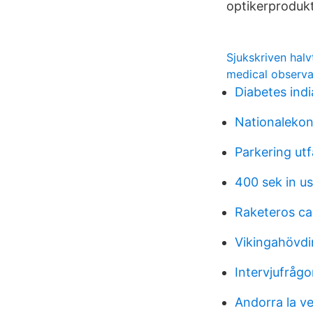
optikerprodukt
Sjukskriven halv
medical observa
Diabetes ind
Nationaleko
Parkering utf
400 sek in u
Raketeros ca
Vikingahövdi
Intervjufrågo
Andorra la ve