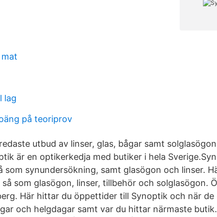
 mat
l lag
äng på teoriprov
redaste utbud av linser, glas, bågar samt solglasögon
ptik är en optikerkedja med butiker i hela Sverige.Sy
så som synundersökning, samt glasögon och linser. Här
så som glasögon, linser, tillbehör och solglasögon. Ö
erg. Här hittar du öppettider till Synoptik och när d
gar och helgdagar samt var du hittar närmaste butik.