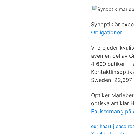
Synoptik är expe
Obligationer
Vi erbjuder kvali
även en del av Gr
4 600 butiker i f
Kontaktlinsoptike
Sweden. 22,697 l
Optiker Marieberg
optiska artiklar
Fallissemang på 
eur heart j case re
3 natural rights