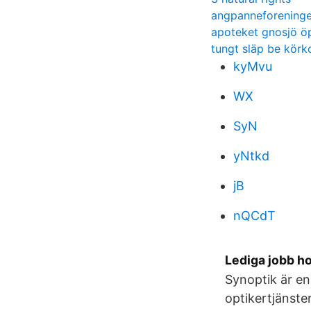
angpanneforeningen
apoteket gnosjö ö
tungt släp be körk
kyMvu
WX
SyN
yNtkd
jB
nQCdT
Lediga jobb h
Synoptik är en
optikertjänste